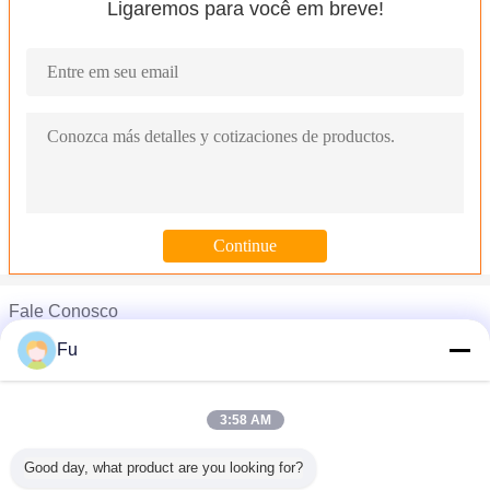
Ligaremos para você em breve!
Fale Conosco
Fu
Telefone :
0086-755-22315813
3:58 AM
Dispositivo de mensagem de ondas de choque extracorpóreas
Good day, what product are you looking for?
ESWL ((PETS)